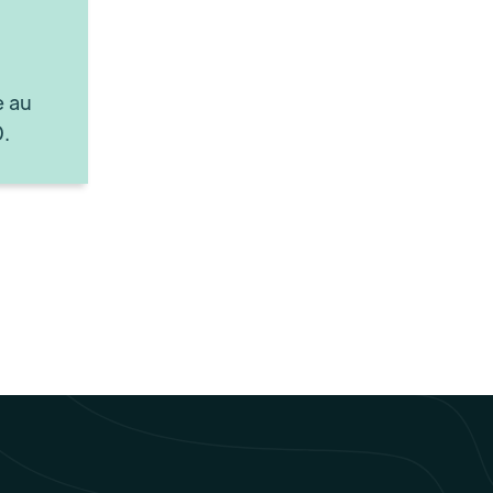
e au
.