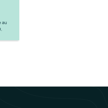
e au
.