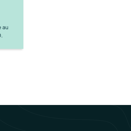
e au
.