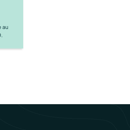
e au
.